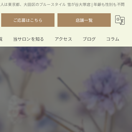
人は東京都、大田区のブルースタイル 雪が谷大塚店 | 年齢も性別も不問
ご応募はこちら
店舗一覧
覧
当サロンを知る
アクセス
ブログ
コラム
正社員
株式会社スリーエヌ
スタイリスト
ブルースタイル 雪が谷大塚店
働きやすい
ブルースタイル 石川台店
福利厚生
漫画特集
中途採用