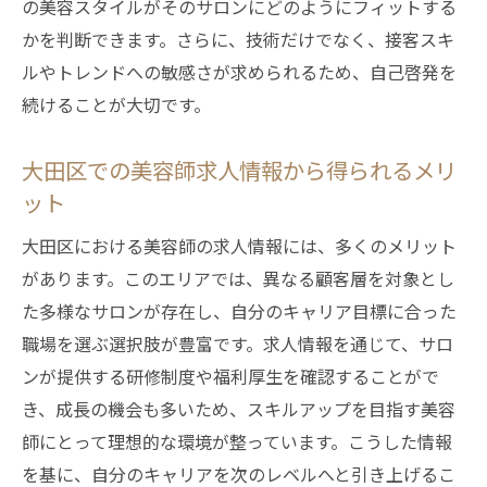
の美容スタイルがそのサロンにどのようにフィットする
大田区で地域密着型サロンを探すためのコ
かを判断できます。さらに、技術だけでなく、接客スキ
ツ
ルやトレンドへの敏感さが求められるため、自己啓発を
地域密着型サロン勤務が美容師にもたらす
続けることが大切です。
メリット
大田区での美容師求人情報から得られるメリ
大田区の地域密着型サロン求人の探し方
ット
地域密着型サロンでの美容師活動の意義
大田区での地域密着型サロン求人の選び方
大田区における美容師の求人情報には、多くのメリット
大田区で美容師としてのキャリアを築くための
があります。このエリアでは、異なる顧客層を対象とし
求人ヒント
た多様なサロンが存在し、自分のキャリア目標に合った
職場を選ぶ選択肢が豊富です。求人情報を通じて、サロ
美容師としてのキャリアを築くための求人
ンが提供する研修制度や福利厚生を確認することがで
選び
き、成長の機会も多いため、スキルアップを目指す美容
大田区での美容師キャリアを成功に導く方
師にとって理想的な環境が整っています。こうした情報
法
を基に、自分のキャリアを次のレベルへと引き上げるこ
求人情報を活用した美容師キャリアプラン