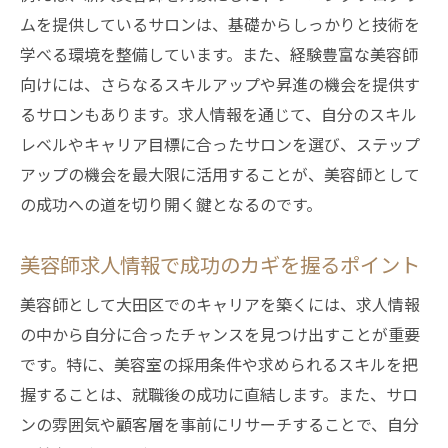
大田区で美容師求人を選ぶ際のポイント
ムを提供しているサロンは、基礎からしっかりと技術を
美容師求人の選考で押さえるべき大田区特有の
学べる環境を整備しています。また、経験豊富な美容師
ポイント
向けには、さらなるスキルアップや昇進の機会を提供す
大田区の美容師求人選考で重要な要素
るサロンもあります。求人情報を通じて、自分のスキル
レベルやキャリア目標に合ったサロンを選び、ステップ
選考で印象を残すための大田区特有のポイ
アップの機会を最大限に活用することが、美容師として
ント
の成功への道を切り開く鍵となるのです。
大田区の美容師求人選考で差をつける方法
選考で役立つ大田区の美容師求人の特徴
美容師求人情報で成功のカギを握るポイント
大田区の求人選考で成功するためのヒント
美容師として大田区でのキャリアを築くには、求人情報
大田区の美容師求人選考に備えるための準
の中から自分に合ったチャンスを見つけ出すことが重要
備
です。特に、美容室の採用条件や求められるスキルを把
地域密着型サロンで働く美容師の魅力と求人探
握することは、就職後の成功に直結します。また、サロ
し
ンの雰囲気や顧客層を事前にリサーチすることで、自分
地域密着型サロンで働く美容師の魅力