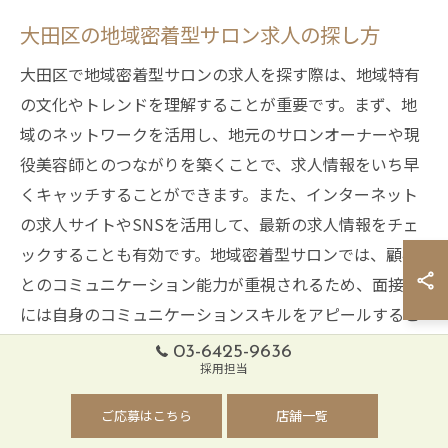
大田区の地域密着型サロン求人の探し方
大田区で地域密着型サロンの求人を探す際は、地域特有
の文化やトレンドを理解することが重要です。まず、地
域のネットワークを活用し、地元のサロンオーナーや現
役美容師とのつながりを築くことで、求人情報をいち早
くキャッチすることができます。また、インターネット
の求人サイトやSNSを活用して、最新の求人情報をチェ
ックすることも有効です。地域密着型サロンでは、顧客
とのコミュニケーション能力が重視されるため、面接時
には自身のコミュニケーションスキルをアピールするこ
とが求められます。さらに、地元イベントに参加するこ
03-6425-9636
とで、サロンの雰囲気やスタイルを事前に把握し、自分
採用担当
に合った職場を見つけやすくなります。
ご応募はこちら
店舗一覧