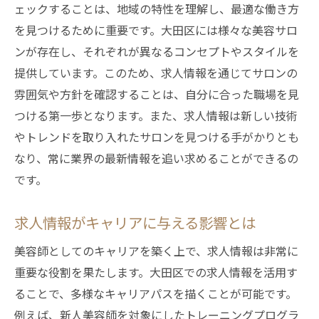
ェックすることは、地域の特性を理解し、最適な働き方
求人市場のトレンドが美容師に与えるチャ
を見つけるために重要です。大田区には様々な美容サロ
ンス
ンが存在し、それぞれが異なるコンセプトやスタイルを
大田区で注目すべき求人市場の動き
提供しています。このため、求人情報を通じてサロンの
美容師が知っておくべき求人市場の最新情
雰囲気や方針を確認することは、自分に合った職場を見
報
つける第一歩となります。また、求人情報は新しい技術
やトレンドを取り入れたサロンを見つける手がかりとも
大田区の求人市場動向をキャリアに活かす
なり、常に業界の最新情報を追い求めることができるの
方法
です。
美容師求人で大田区を選ぶべき理由とその利点
大田区で美容師求人を選ぶ際の主な利点
求人情報がキャリアに与える影響とは
地域特性がもたらす美容師求人の魅力
美容師としてのキャリアを築く上で、求人情報は非常に
大田区の求人選びが美容師に与える影響
重要な役割を果たします。大田区での求人情報を活用す
大田区での美容師求人の利点とその活用法
ることで、多様なキャリアパスを描くことが可能です。
美容師求人における大田区の強み
例えば、新人美容師を対象にしたトレーニングプログラ