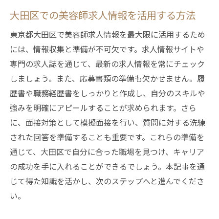
美容師求人で押さえるべき大田区のトレン
大田区での美容師求人情報を活用する方法
ド
求人選びを成功に導くための大田区のトレ
東京都大田区で美容師求人情報を最大限に活用するため
ンド活用法
には、情報収集と準備が不可欠です。求人情報サイトや
専門の求人誌を通じて、最新の求人情報を常にチェック
大田区での美容師求人トレンドとその重要
しましょう。また、応募書類の準備も欠かせません。履
性
歴書や職務経歴書をしっかりと作成し、自分のスキルや
大田区で理想の美容師求人を見つけるための成
強みを明確にアピールすることが求められます。さら
功戦略
に、面接対策として模擬面接を行い、質問に対する洗練
理想の美容師求人を見つけるための戦略
された回答を準備することも重要です。これらの準備を
大田区で成功するための求人戦略の立て方
通じて、大田区で自分に合った職場を見つけ、キャリア
美容師求人探しで失敗しないためのアドバ
の成功を手に入れることができるでしょう。本記事を通
イス
じて得た知識を活かし、次のステップへと進んでくださ
大田区の求人を効率的に探すための手法
い。
理想に近い求人を見つけるための大田区の