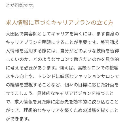
とが可能です。
の作成
大田区での美容師求人で理想のキャリアを
求人情報に基づくキャリアプランの立て方
築く
大田区で美容師としてキャリアを築くには、まず自身の
美容師としての成長を支える大田区の求人
キャリアプランを明確にすることが重要です。美容師求
大田区での求人を利用したキャリアアップ
人情報を活用する際には、自分がどのような技術を習得
の手段
したいのか、どのようなサロンで働きたいのかを具体的
求人選びで大田区の美容師が注目すべきトレン
に考える必要があります。例えば、高級サロンでの接客
ド
スキル向上や、トレンドに敏感なファッションサロンで
大田区の美容師求人における最新トレンド
の経験を重視することなど、個々の目標に応じた計画を
美容師求人選びで意識したいトレンドのポ
立てましょう。具体的なキャリアビジョンを持つこと
イント
で、求人情報を見た際に応募先を効率的に絞り込むこと
大田区の求人トレンドが美容師に与える影
ができ、理想的なキャリアを築くための道筋を描くこと
響
ができます。