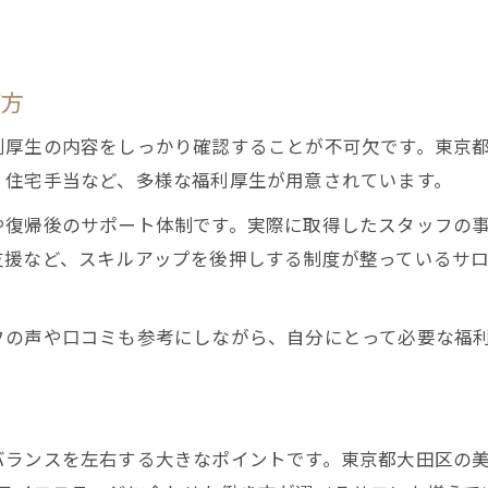
ブランク歓迎のサロンで新たな一歩を
ブランクがある美容師の復職ポイント
再スタート応援の美容師求人の特徴
び方
美容師として再就職しやすい職場環境
利厚生の内容をしっかり確認することが不可欠です。東京
経験を活かせるブランク歓迎の求人選び
、住宅手当など、多様な福利厚生が用意されています。
復帰を支援する美容師求人のサポート体制
や復帰後のサポート体制です。実際に取得したスタッフの
長く続けられる美容師キャリアの秘訣
支援など、スキルアップを後押しする制度が整っているサ
美容師として長く働ける職場の条件
安定した美容師キャリアを築くポイント
フの声や口コミも参考にしながら、自分にとって必要な福
働き続けやすい美容師求人の見分け方
無理なく続けられる美容師の働き方
人
生涯美容師でいるためのキャリア戦略
バランスを左右する大きなポイントです。東京都大田区の