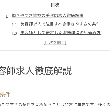
目次
働きやすさ重視の美容師求人徹底解説
美容師求人で注目すべき働きやすさの条件
美容師として安定した職場環境の見極め方
福利厚生が充実した美容師求人の選び方
柔軟なシフト対応が魅力の美容師求人
美容師のワークライフバランス実現法
キャリアアップに最適な美容師の職場選び
容師求人徹底解説
美容師のキャリアアップに繋がる職場探し
成長支援が手厚い美容師の求人条件とは
美容師としてスキルアップできる職場環境
の条件
キャリア志向の美容師におすすめの求人
働きやすさの条件を見極めることは非常に重要です。多く
研修制度が充実した美容師求人の魅力