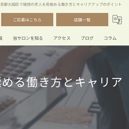
東京都大田区で理想の求人を見極める働き方とキャリアアップのポイント
ご応募はこちら
店舗一覧
覧
当サロンを知る
アクセス
ブログ
コラム
正社員
株式会社スリーエヌ
スタイリスト
ブルースタイル 雪が谷大塚店
極める働き方とキャリア
働きやすい
ブルースタイル 石川台店
福利厚生
漫画特集
中途採用