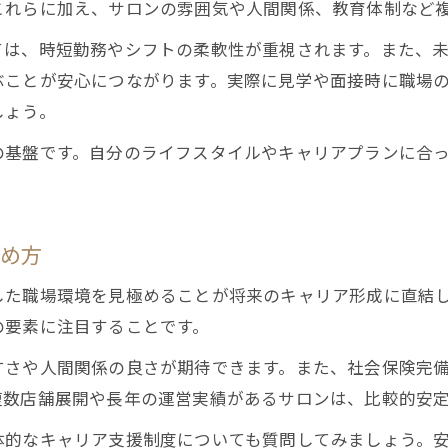
これらに加え、サロンの雰囲気や人間関係、教育体制など
東京都大田区で見つける理想の美容師像
ては、時短勤務やシフトの柔軟性が重視されます。また、
大田区で活躍する美容師の理想的な働き方
ぶことが安心につながります。実際に見学や面接時に職場
美容師として目指すべき将来像を描く
しょう。
大田区で人気の美容師求人の傾向とは
の基盤です。自分のライフスタイルやキャリアプランに合
美容師の夢を叶える職場選びのポイント
理想の美容師像を実現するための条件
柔軟な働き方が叶う美容師の求人事情
極め方
美容師求人で叶える柔軟な働き方の魅力
した職場環境を見極めることが将来のキャリア形成に直結
家庭と両立できる美容師の勤務スタイル
の要素に注目することです。
時短勤務やシフト調整が可能な求人探し
すさや人間関係の良さが期待できます。また、社会保険完
育児中も安心な美容師求人の選び方
複数店舗展開や長年の運営実績があるサロンは、比較的安
自由度が高い美容師の働き方を解説
体的なキャリア支援制度についても質問してみましょう。